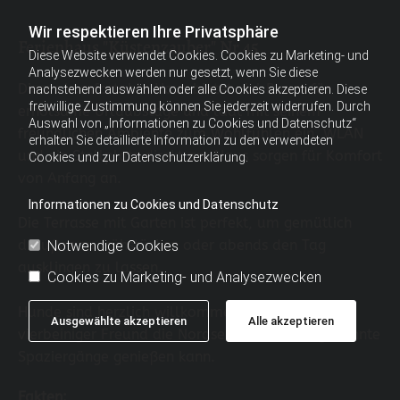
Wir respektieren Ihre Privatsphäre
Ferienhaus "Küstenzauber" Nr 45
Diese Website verwendet Cookies. Cookies zu Marketing- und
Analysezwecken werden nur gesetzt, wenn Sie diese
Dieses komfortable Haus bietet viel Raum für
nachstehend auswählen oder alle Cookies akzeptieren. Diese
freiwillige Zustimmung können Sie jederzeit widerrufen. Durch
erholsame Urlaubstage und lädt mit seinem
Auswahl von „Informationen zu Cookies und Datenschutz“
freundlichen Ambiente zum Wohlfühlen ein. WLAN
erhalten Sie detaillierte Information zu den verwendeten
und ein Stellplatz direkt am Haus sorgen für Komfort
Cookies und zur Datenschutzerklärung.
von Anfang an.
Informationen zu Cookies und Datenschutz
Die Terrasse mit Garten ist perfekt, um gemütlich
draußen zu frühstücken oder abends den Tag
Notwendige Cookies
ausklingen zu lassen.
Cookies zu Marketing- und Analysezwecken
Hunde sind herzlich willkommen, sodass auch Ihr
Ausgewählte akzeptieren
Alle akzeptieren
vierbeiniger Freund die Nordseeluft und ausgedehnte
Spaziergänge genießen kann.
Fakten: