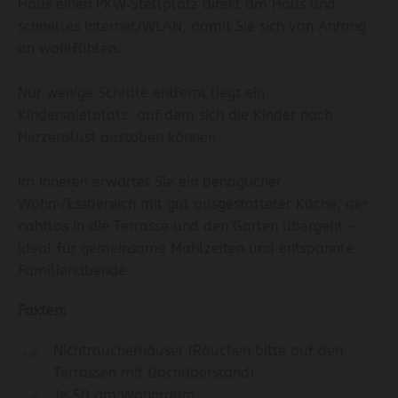
Haus einen PKW‑Stellplatz direkt am Haus und
schnelles Internet/WLAN, damit Sie sich von Anfang
an wohlfühlen.
Nur wenige Schritte entfernt liegt ein
Kinderspielplatz, auf dem sich die Kinder nach
Herzenslust austoben können.
Im Inneren erwartet Sie ein behaglicher
Wohn‑/Essbereich mit gut ausgestatteter Küche, der
nahtlos in die Terrasse und den Garten übergeht –
ideal für gemeinsame Mahlzeiten und entspannte
Familienabende.
Fakten:
Nichtraucherhäuser (Rauchen bitte auf den
Terrassen mit Dachüberstand)
Je 50 qm Wohnraum