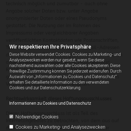
technisch möglich und zumutbar - auch ohne
Angabe solcher Daten bzw. unter Angabe
anonymisierter Daten oder eines Pseudonyms
gestattet. Die Nutzung der im Rahmen des
Impressums oder vergleichbarer Angaben
veröffentlichten Kontaktdaten wie Postanschriften,
Wir respektieren Ihre Privatsphäre
Telefon- und Faxnummern sowie E-Mail-Adressen
Diese Website verwendet Cookies. Cookies zu Marketing- und
durch Dritte zur Übersendung von nicht ausdrücklich
Analysezwecken werden nur gesetzt, wenn Sie diese
angeforderten Informationen ist nicht gestattet.
nachstehend auswählen oder alle Cookies akzeptieren. Diese
Rechtliche Schritte gegen die Versender von so
freiwillige Zustimmung können Sie jederzeit widerrufen. Durch
genannten Spam-Mails bei Verstößen gegen dieses
Auswahl von „Informationen zu Cookies und Datenschutz“
erhalten Sie detaillierte Information zu den verwendeten
Verbot sind ausdrücklich vorbehalten.
Cookies und zur Datenschutzerklärung.
Rechtswirksamkeit dieses Haftungsausschlusses
Informationen zu Cookies und Datenschutz
Dieser Haftungsausschluss ist als Teil des
Notwendige Cookies
Internetangebotes zu betrachten, von dem aus auf
Cookies zu Marketing- und Analysezwecken
diese Seite verwiesen wurde. Sofern Teile oder